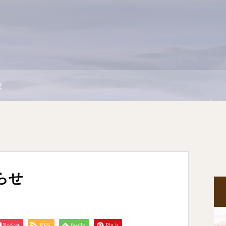
せ
らせ
Pocket
RSS
feedly
Pin it