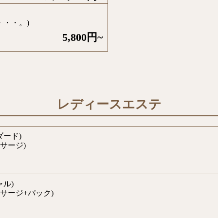
・・・。)
5,800円~
レディースエステ
ダード)
サージ)
ル)
サージ+パック)