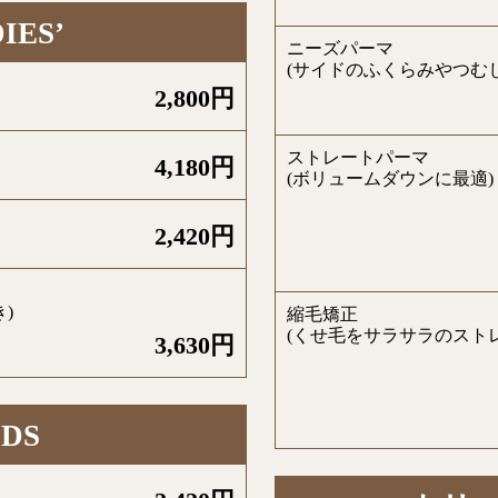
IES’
ニーズパーマ
(サイドのふくらみやつむ
2,800円
ストレートパーマ
4,180円
(ボリュームダウンに最適)
2,420円
)
縮毛矯正
(くせ毛をサラサラのストレ
3,630円
IDS